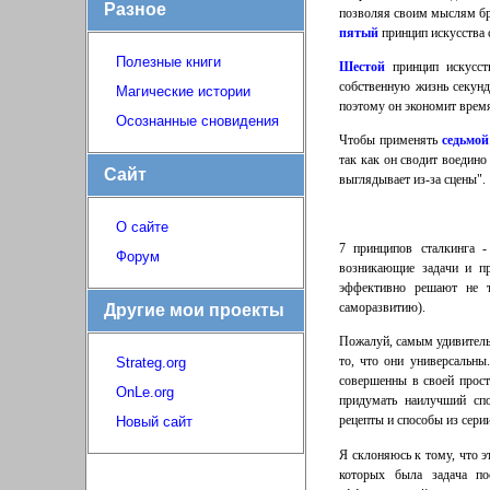
Разное
позволяя своим мыслям бро
пятый
принцип искусства 
Полезные книги
Шестой
принцип искусств
собственную жизнь секунд
Магические истории
поэтому он экономит время
Осознанные сновидения
Чтобы применять
седьмой
так как он сводит воедино
Сайт
выглядывает из-за сцены".
О сайте
7 принципов сталкинга -
Форум
возникающие задачи и пр
эффективно решают не т
саморазвитию).
Другие мои проекты
Пожалуй, самым удивитель
то, что они универсальны
Strateg.org
совершенны в своей прост
OnLe.org
придумать наилучший спо
рецепты и способы из сери
Новый сайт
Я склоняюсь к тому, что э
которых была задача по