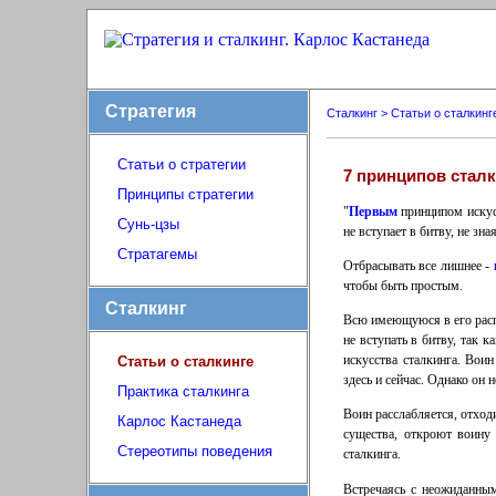
Стратегия
Сталкинг > Статьи о сталкинг
Статьи о стратегии
7 принципов сталк
Принципы стратегии
"
Первым
принципом искусс
Сунь-цзы
не вступает в битву, не з
Стратагемы
Отбрасывать все лишнее -
чтобы быть простым.
Сталкинг
Всю имеющуюся в его расп
не вступать в битву, так 
искусства сталкинга. Вои
Статьи о сталкинге
здесь и сейчас. Однако он 
Практика сталкинга
Воин расслабляется, отходи
Карлос Кастанеда
существа, откроют воину 
Стереотипы поведения
сталкинга.
Встречаясь с неожиданным