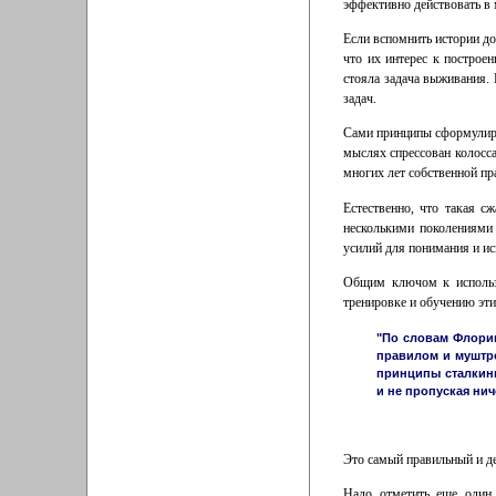
эффективно действовать в 
Если вспомнить истории до
что их интерес к построе
стояла задача выживания.
задач.
Сами принципы сформулиров
мыслях спрессован колосс
многих лет собственной пр
Естественно, что такая с
несколькими поколениями
усилий для понимания и ис
Общим ключом к использ
тренировке и обучению эт
"По словам Флорин
правилом и муштро
принципы сталкинг
и не пропуская нич
Это самый правильный и де
Надо отметить еще один 