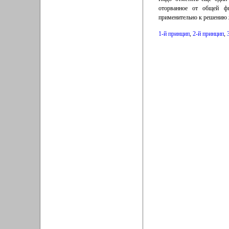
оторванное от общей ф
применительно к решению ж
1-й принцип
,
2-й принцип
,