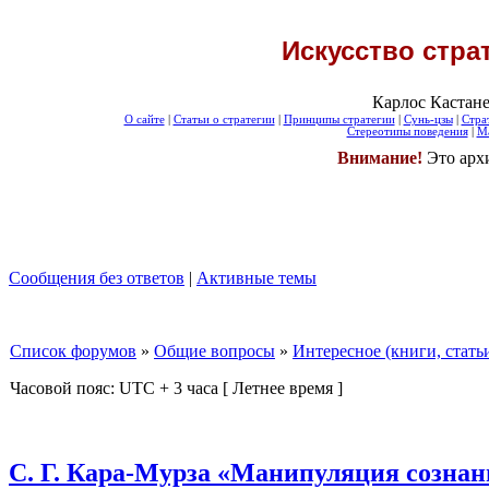
Искусство стра
Карлос Кастане
О сайте
|
Статьи о стратегии
|
Принципы стратегии
|
Сунь-цзы
|
Стра
Стереотипы поведения
|
Ма
Внимание!
Это арх
Сообщения без ответов
|
Активные темы
Список форумов
»
Общие вопросы
»
Интересное (книги, стать
Часовой пояс: UTC + 3 часа [ Летнее время ]
С. Г. Кара-Мурза «Манипуляция созна