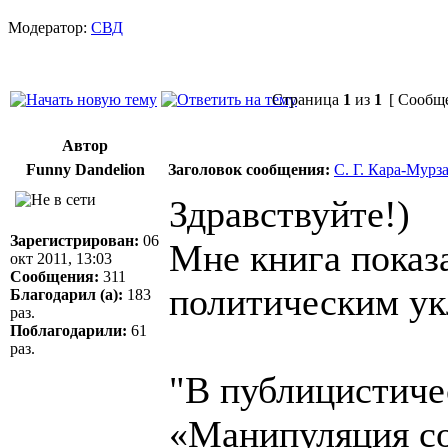
Модератор:
СВД
Страница
1
из
1
[ Сообще
Автор
Funny Dandelion
Заголовок сообщения:
С. Г. Кара-Мур
Здравствуйте!)
Зарегистрирован:
06
Мне книга показа
окт 2011, 13:03
Сообщения:
311
политическим ук
Благодарил (а):
183
раз.
Поблагодарили:
61
раз.
"В публицистиче
«Манипуляция со