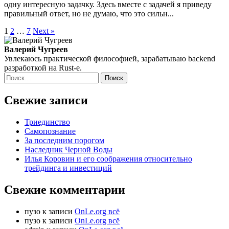
одну интересную задачку. Здесь вместе с задачей я приведу
правильный ответ, но не думаю, что это сильн...
Пагинация
1
2
…
7
Next »
записей
Валерий Чугреев
Увлекаюсь практической философией, зарабатываю backend
разработкой на Rust‑е.
Найти:
Свежие записи
Триединство
Самопознание
За последним порогом
Наследник Черной Воды
Илья Коровин и его соображения относительно
трейдинга и инвестиций
Свежие комментарии
пузо
к записи
OnLe.org всё
пузо
к записи
OnLe.org всё