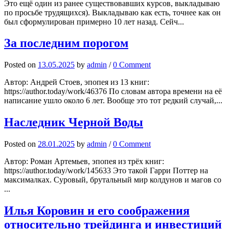
Это ещё один из ранее существовавших курсов, выкладываю
по просьбе трудящихся). Выкладываю как есть, точнее как он
был сформулирован примерно 10 лет назад. Сейч...
За последним порогом
Posted
on
13.05.2025
by
admin
/
0 Comment
Автор: Андрей Стоев, эпопея из 13 книг:
https://author.today/work/46376 По словам автора времени на её
написание ушло около 6 лет. Вообще это тот редкий случай,...
Наследник Черной Воды
Posted
on
28.01.2025
by
admin
/
0 Comment
Автор: Роман Артемьев, эпопея из трёх книг:
https://author.today/work/145633 Это такой Гарри Поттер на
максималках. Суровый, брутальный мир колдунов и магов со
...
Илья Коровин и его соображения
относительно трейдинга и инвестиций