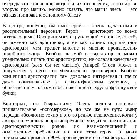
очередь это книги про людей и их отношения, и только во
вторую про магию. Можно сказать, что магия здесь — это
лёгкая приправа к основному блюду.
В центре, конечно, главный герой — очень адекватный и
рассудительный персонаж. Герой — аристократ со всеми
вытекающими. Воспринимает окружающий мир и ведёт себя
он именно как аристократ, а не как гопник под личиной
аристократа, чем грешат многие и многие произведения
подобного жанра. Вообще на мой взгляд автор не может
убедительно писать про аристократию, не обладая качествами
аристократа (хотя бы их частью). Андрей Стоев может и
получается у него это убедительно, достоверно. Вообще
концепция аристократии там довольно интересная и где-то
даже оригинальная: с славянофильским уклоном, с
общественным благом и без навязчивого хруста французской
булки).
Во-вторых, это бояръ-аниме. Очень хочется поставить
прилагательное «богомерзкое», но все же не буду. Жанр
передан абсолютно точно и это то редкое исключение, когда у
автора получилось непротиворечивое, убедительное описание
аристократических родов, их взаимоотношений и
осмысленное пребывание во всем этом героя. По моим
прикидкам примерно 99% произведений с тегом бояръ-аниме