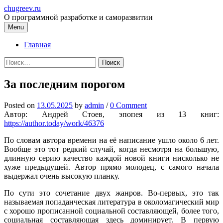
Skip
chugreev.ru
to
О программной разработке и саморазвитии
content
Menu
Главная
Найти:
За последним порогом
Posted
on
13.05.2025
by
admin
/
0 Comment
Автор: Андрей Стоев, эпопея из 13 книг:
https://author.today/work/46376
По словам автора времени на её написание ушло около 6 лет.
Вообще это тот редкий случай, когда несмотря на большую,
длинную серию качество каждой новой книги нисколько не
хуже предыдущей. Автор прямо молодец, с самого начала
выдержал очень высокую планку.
По сути это сочетание двух жанров. Во-первых, это так
называемая попаданческая литература в околомагический мир
с хорошо прописанной социальной составляющей, более того,
социальная составляющая здесь доминирует. В первую