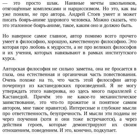
— это просто шлак. Наивные мечты школьников,
отягощённые комплексами и нарциссизмом. Но это, как вы
уже поняли, не про автора. Андрей Стоев умеет и может
писать бояръ-аниме здорового человека. Можно сказать, что
это эталонное бояръ-аниме, такое, каким оно и должно быть.
Но наверное самое главное, автор помимо всего прочего
умеет в философию, хорошую, качественную философию. Это
которая про любовь к мудрости, а не про великих философов
и их учения, которых навязывают в рамках институтского
курса.
Авторская философия не сильно заметна, она не бросается в
глаза, она естественная и органичная часть повествования.
Очень похоже на то, что часть этой философии автор
почерпнул из кастанедовских произведений. Я не могу
утверждать этого наверняка, но здесь много параллелей с
Кастанедой. Причём это не какое-то механистическое
заимствование, это что-то прожитое и понятное самим
автором, мне такое нравится). Интересные и глубокие мысли
про ответственность, безупречность. И мысли эти поданы не
через поучения (хотя и они тоже встречаются), а через
действия героев, которые демонстрируют их своим
отношением, поведением. И это, конечно, подкупает.