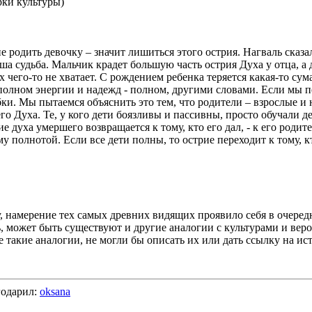
рки культуры)
 родить девочку – значит лишиться этого острия. Нагваль сказал,
ша судьба. Мальчик крадет большую часть острия Духа у отца, а д
х чего-то не хватает. С рождением ребенка теряется какая-то сум
полном энергии и надежд - полном, другими словами. Если мы по
бки. Мы пытаемся объяснить это тем, что родители – взрослые и 
его Духа. Те, у кого дети боязливы и пассивны, просто обучал
ие духа умершего возвращается к тому, кто его дал, - к его родит
у полнотой. Если все дети полны, то острие переходит к тому, 
у, намерение тех самых древних видящих проявило себя в очеред
, может быть существуют и другие аналогии с культурами и вер
такие аналогии, не могли бы описать их или дать ссылку на ис
одарил:
oksana