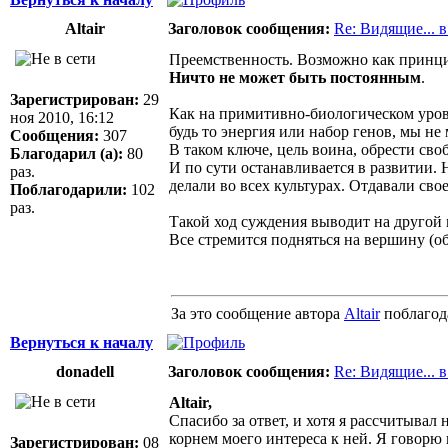
Altair
Заголовок сообщения:
Re: Видящие... 
Преемственность. Возможно как принцип
Ничто не может быть постоянным
.
Зарегистрирован:
29
Как на примитивно-биологическом уровне
ноя 2010, 16:12
будь то энергия или набор генов, мы не
Сообщения:
307
В таком ключе, цель воина, обрести сво
Благодарил (а):
80
И по сути останавливается в развитии. Н
раз.
делали во всех культурах. Отдавали св
Поблагодарили:
102
раз.
Такой ход суждения выводит на другой
Все стремится подняться на вершину (об
За это сообщение автора
Altair
поблагод
Вернуться к началу
donadell
Заголовок сообщения:
Re: Видящие... 
Altair,
Спасибо за ответ, и хотя я рассчитывал 
корнем моего интереса к ней. Я говорю
Зарегистрирован:
08