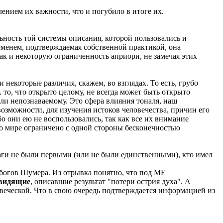
нием их важности, что и погубило в итоге их.
льность той системы описания, которой пользовались и
еменем, подтверждаемая собственной практикой, она
к и некоторую ограниченность априори, не замечая этих
некоторые различия, скажем, во взглядах. То есть, грубо
то, что открыто целому, не всегда может быть открыто
ли непознаваемому. Это сфера влияния тоналя, наш
озможности, для изучения истоков человечества, причин его
о они ею не воспользовались, так как все их внимание
 о мире ограничено с одной стороны бесконечностью
маги не были первыми (или не были единственными), кто имел
 богов Шумера. Из отрывка понятно, что под МЕ
видящие
, описавшие результат "потери острия духа". А
веческой. Что в свою очередь подтверждается информацией из