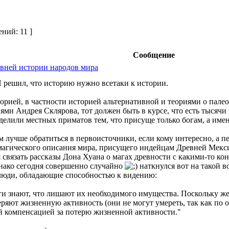
ний: 11 ]
Сообщение
евней истории народов мира
И решил, что историю нужно всетаки к истории.
торией, в частности историей альтернативной и теориями о пале
ми Андрея Склярова, тот должен быть в курсе, что есть тысячи 
делили местных приматов тем, что присуще только богам, а име
им лучше обратиться в первоисточники, если кому интересно, а п
и магического описания мира, присущего индейцам Древней Мек
я связать рассказы Дона Хуана о магах древности с какими-то 
днако сегодня совершенно случайно
наткнулся вот на такой в
 люди, обладающие способностью к видению:
ги знают, что лишают их необходимого имущества. Поскольку же
еряют жизненную активность (они не могут умереть, так как по
й компенсацией за потерю жизненной активности."