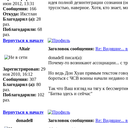
идея полной дезинтеграции сознания (
июн 2012, 13:31
трусостью, наверное. Хотя, кто знает, 
Сообщения:
166
Откуда:
Икстлан
Благодарил (а):
28
раз.
Поблагодарили:
68
раз.
Вернуться к началу
Altair
Заголовок сообщения:
Re: Видящие... 
donadell писал(а):
Почему-то возникают ассоциации... с т
Зарегистрирован:
29
Но ведь Дон Хуан прямым текстом говор
ноя 2010, 16:12
бороться с ЧСВ воины начали недавно п
Сообщения:
307
Благодарил (а):
80
Так что Ваш взгляд на тягу к бессмерти
раз.
"Битва здесь и сейчас"
Поблагодарили:
102
раз.
Вернуться к началу
donadell
Заголовок сообщения:
Re: Видящие... 