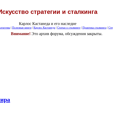
Искусство стратегии и сталкинга
Карлос Кастанеда и его наследие
атагемы
|
Полезные книги
|
Карлос Кастанеда
|
Статьи о сталкинге
|
Практика сталкинга
|
Сте
Внимание!
Это архив форума, обсуждения закрыты.
мира