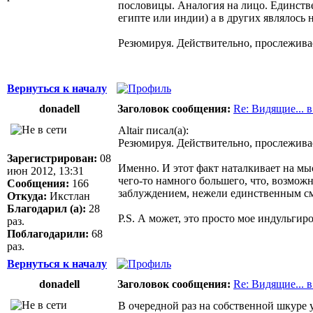
пословицы. Аналогия на лицо. Единств
египте или индии) а в других являлось
Резюмируя. Действительно, прослеживае
Вернуться к началу
donadell
Заголовок сообщения:
Re: Видящие... 
Altair писал(а):
Резюмируя. Действительно, прослеживае
Зарегистрирован:
08
Именно. И этот факт наталкивает на мыс
июн 2012, 13:31
чего-то намного большего, что, возможн
Сообщения:
166
заблуждением, нежели единственным с
Откуда:
Икстлан
Благодарил (а):
28
P.S. А может, это просто мое индульги
раз.
Поблагодарили:
68
раз.
Вернуться к началу
donadell
Заголовок сообщения:
Re: Видящие... 
В очередной раз на собственной шкуре 