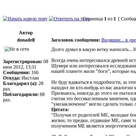
Страница
1
из
1
[ Сообще
Автор
donadell
Заголовок сообщения:
Видящие... в др
Долго думал в какую ветку написать... 
Всегда очень интересовался древней ис
Зарегистрирован:
08
Шумере или интересовался исследования
июн 2012, 13:31
нашей планете жили "боги", которые на
Сообщения:
166
Откуда:
Икстлан
Не буду вдаваться в подробности, за эт
Благодарил (а):
28
находил ли кто-нибудь из вас аналоги
раз.
Признаюсь, никогда до этого не пыталс
Поблагодарили:
68
считая это бессмысленным занятием, о
раз.
"умозаключение" могли сделать только
Цитата:
"Получая от родителей МЕ, молодые бо
жизни, то предки, отдавшие МЕ, сами т
получением МЕ является энергетическо