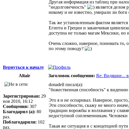
Другая информация из таблиц при налож
"недолговечность"
является делом 
никому и не известно, умирали ли боги 
Так же установленным фактом является
Египта и Греции и заканчивая цивилиз
доступна не только магам Мексики, но 
Очень сложно, наверное, понимать то, о
по этому поводу?
Вернуться к началу
Altair
Заголовок сообщения:
Re: Видящие... 
donadell писал(а):
"божественная способность" к видению 
Зарегистрирован:
29
Это я и не оспаривал. Наверное, просто
ноя 2010, 16:12
Эти способности, скажу не много иначе
Сообщения:
307
традиции ворожбы и волхвания у славя
Благодарил (а):
80
недоступной соплеменникам. Человеки 
раз.
Поблагодарили:
102
Такая же ситуация и с концепцией пути 
раз.