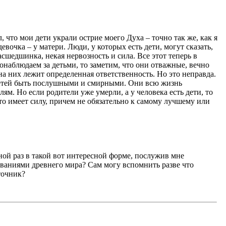
 что мои дети украли острие моего Духа – точно так же, как я
евочка – у матери. Люди, у которых есть дети, могут сказать,
асшедшинка, некая нервозность и сила. Все этот теперь в
наблюдаем за детьми, то заметим, что они отважные, вечно
на них лежит определенная ответственность. Но это неправда.
и детей быть послушными и смирными. Они всю жизнь
елям. Но если родители уже умерли, а у человека есть дети, то
кто имеет силу, причем не обязательно к самому лучшему или
ной раз в такой вот интересной форме, послужив мне
ованиями древнего мира? Сам могу вспомнить разве что
точник?