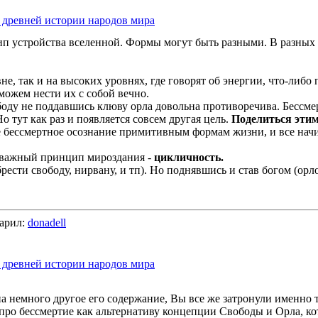
в древней истории народов мира
 устройства вселенной. Формы могут быть разными. В разных кул
, так и на высоких уровнях, где говорят об энергии, что-либо п
 можем нести их с собой вечно.
боду не поддавшись клюву орла довольна противоречива. Бессмер
о тут как раз и появляется совсем другая цель.
Поделиться эти
ое бессмертное осознание примитивным формам жизни, и все начи
 важный принцип мироздания -
цикличность.
рести свободу, нирвану, и тп). Но поднявшись и став богом (орл
арил:
donadell
в древней истории народов мира
на немного другое его содержание, Вы все же затронули именно т
 про бессмертие как альтернативу концепции Свободы и Орла, к