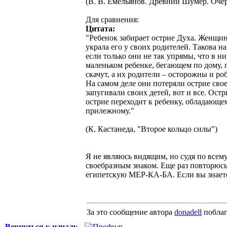
(В. В. Емельянов. Древний Шумер. Оче
Для сравнения:
Цитата:
"Ребенок забирает острие Духа. Женщине
украла его у своих родителей. Такова на
если только они не так упрямы, что в ни
маленьком ребенке, бегающем по дому, 
скачут, а их родители – осторожны и ро
На самом деле они потеряли острие сво
запугивали своих детей, вот и все. Остр
острие переходит к ребенку, обладающем
прилежному."
(К. Кастанеда, "Второе кольцо силы")
Я не являюсь видящим, но судя по всем
своебразным знаком. Еще раз повторюсь
египетскую МЕР-КА-БА. Если вы знаете 
За это сообщение автора
donadell
поблаг
Вернуться к началу