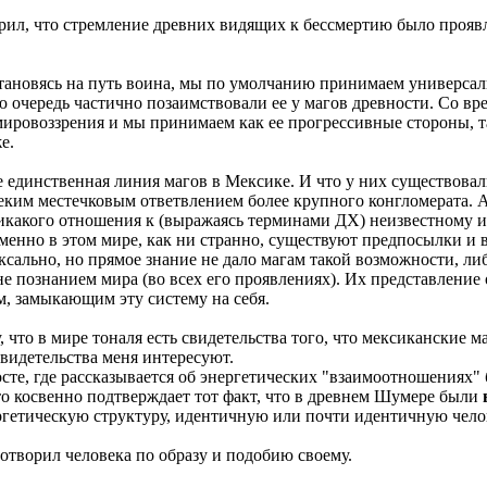
ил, что стремление древних видящих к бессмертию было проявле
. Становясь на путь воина, мы по умолчанию принимаем универса
ю очередь частично позаимствовали ее у магов древности. Со вр
ировоззрения и мы принимаем как ее прогрессивные стороны, та
е.
 единственная линия магов в Мексике. И что у них существовали 
еким местечковым ответвлением более крупного конгломерата. А 
 никакого отношения к (выражаясь терминами ДХ) неизвестному и
нно в этом мире, как ни странно, существуют предпосылки и в
сально, но прямое знание не дало магам такой возможности, либ
е познанием мира (во всех его проявлениях). Их представление
м, замыкающим эту систему на себя.
что в мире тоналя есть свидетельства того, что мексиканские 
видетельства меня интересуют.
осте, где рассказывается об энергетических "взаимоотношениях"
что косвенно подтверждает тот факт, что в древнем Шумере были
ргетическую структуру, идентичную или почти идентичную чело
 сотворил человека по образу и подобию своему.