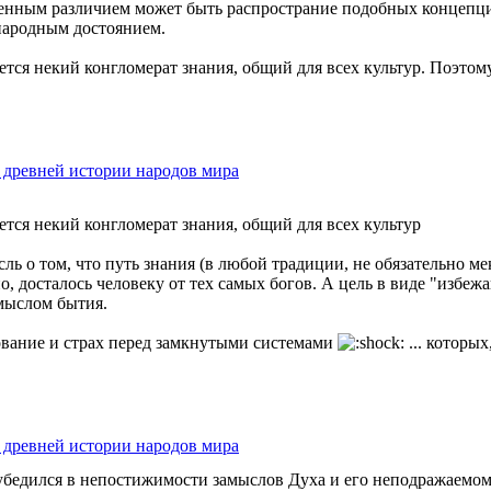
енным различием может быть распространие подобных концепций
 народным достоянием.
тся некий конгломерат знания, общий для всех культур. Поэтом
в древней истории народов мира
тся некий конгломерат знания, общий для всех культур
ль о том, что путь знания (в любой традиции, не обязательно м
о, досталось человеку от тех самых богов. А цель в виде "избе
мыслом бытия.
рование и страх перед замкнутыми системами
... которых
в древней истории народов мира
убедился в непостижимости замыслов Духа и его неподражаемом 