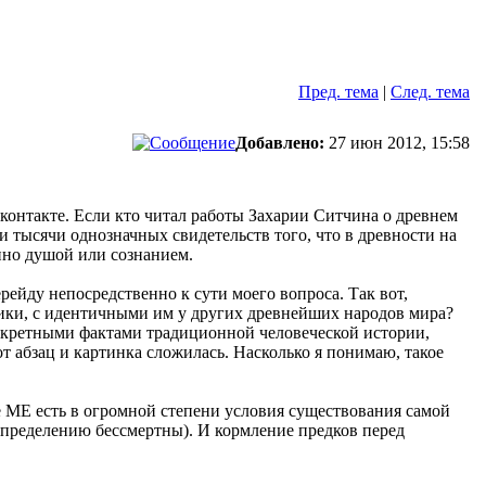
Пред. тема
|
След. тема
Добавлено:
27 июн 2012, 15:58
оконтакте. Если кто читал работы Захарии Ситчина о древнем
и тысячи однозначных свидетельств того, что в древности на
нно душой или сознанием.
ерейду непосредственно к сути моего вопроса. Так вот,
сики, с идентичными им у других древнейших народов мира?
конкретными фактами традиционной человеческой истории,
от абзац и картинка сложилась. Насколько я понимаю, такое
 МЕ есть в огромной степени условия существования самой
 определению бессмертны). И кормление предков перед