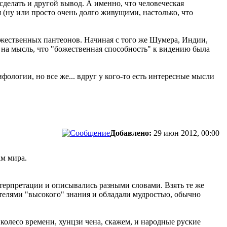
делать и другой вывод. А именно, что человеческая
и
(ну или просто очень долго живущими, настолько, что
ожественных пантеонов. Начиная с того же Шумера, Индии,
на мысль, что "божественная способность" к видению была
фологии, но все же... вдруг у кого-то есть интересные мысли
Добавлено:
29 июн 2012, 00:00
ам мира.
нтерпретации и описывались разными словами. Взять те же
телями "высокого" знания и обладали мудростью, обычно
 колесо времени, хунцзи чена, скажем, и народные руские