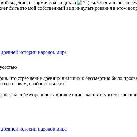
освобождение от кармического цикла
) кажется мне не совсе
может быть это мой собственный вид индульгирования в этом вопр
в древней истории народов мира
русостью
ил, что стремление древних видящих к бессмертию было проявл
о его словам, изобретя сталкинг
ю, как на небезупречность, вполне вписывается в магическое оп
в древней истории народов мира