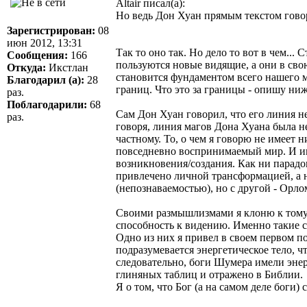
Altair писал(а):
Но ведь Дон Хуан прямым текстом говор
Зарегистрирован:
08
июн 2012, 13:31
Так то оно так. Но дело то вот в чем..
Сообщения:
166
пользуются новые видящие, а они в сво
Откуда:
Икстлан
становится фундаментом всего нашего м
Благодарил (а):
28
границ. Что это за границы - опишу ниж
раз.
Поблагодарили:
68
Сам Дон Хуан говорил, что его линия не
раз.
говоря, линия магов Дона Хуана была н
частному. То, о чем я говорю не имеет
повседневно воспринимаемый мир. И име
возникновения/создания. Как ни парадок
привлечено личной трансформацией, а н
(непознаваемостью), но с другой - Орло
Своими размышлизмами я клоню к тому, 
способность к видению. Именно такие с
Одно из них я привел в своем первом п
подразумевается энергетическое тело, 
следовательно, боги Шумера имели эне
глиняных таблиц и отражено в Библии.
Я о том, что Бог (а на самом деле боги)