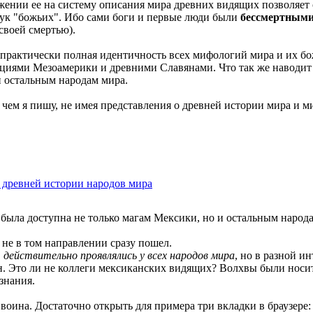
ении ее на систему описания мира древних видящих позволяет с
рук "божьих". Ибо сами боги и первые люди были
бессмертным
своей смертью).
 практически полная идентичность всех мифологий мира и их б
ациями Мезоамерики и древними Славянами. Что так же наводит 
и остальным народам мира.
 чем я пишу, не имея представления о древней истории мира и ми
в древней истории народов мира
была доступна не только магам Мексики, но и остальным народ
, не в том направлении сразу пошел.
,
действительно проявлялись у всех народов мира
, но в разной и
н. Это ли не коллеги мексиканских видящих? Волхвы были носи
знания.
воина. Достаточно открыть для примера три вкладки в браузере: