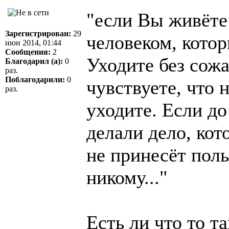
"если Вы живёте
Зарегистрирован:
29
человеком, кото
июн 2014, 01:44
Сообщения:
2
Уходите без сож
Благодарил (а):
0
раз.
Поблагодарили:
0
чувствуете, что 
раз.
уходите. Если до
делали дело, ко
не принесёт пол
никому..."
Есть ли что то т