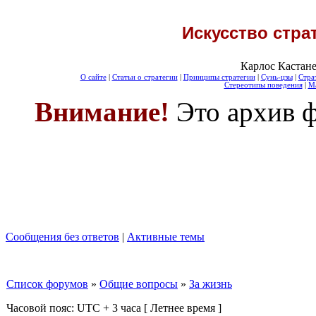
Искусство стра
Карлос Кастане
О сайте
|
Статьи о стратегии
|
Принципы стратегии
|
Сунь-цзы
|
Стра
Стереотипы поведения
|
Ма
Внимание!
Это архив ф
Сообщения без ответов
|
Активные темы
Список форумов
»
Общие вопросы
»
За жизнь
Часовой пояс: UTC + 3 часа [ Летнее время ]