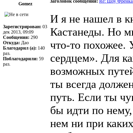
Заголовок сообщения:
Re: Шоу Френка
Gomez
И я не нашел в к
Зарегистрирован:
03
Кастанеды. Но мн
дек 2013, 09:09
Сообщения:
290
что-то похожее. 
Откуда:
Дао
Благодарил (а):
140
раз.
сердцем». Для к
Поблагодарили:
59
раз.
возможных путей
ты всегда должен
путь. Если ты чу
бы идти по нему,
нем ни при каких