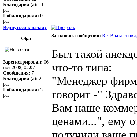
Благодарил (а):
11
раз.
Поблагодарили:
0
раз.
Вернуться к началу
Заголовок сообщения:
Re: Врата снови
Olga
Был такой анекдо
Зарегистрирован:
06
что-то типа:
ноя 2008, 02:07
Сообщения:
7
"Менеджер фирм
Благодарил (а):
2
раз.
Поблагодарили:
5
говорит -" Здрав
раз.
Вам наше коммер
ценами...", ему 
получили ваше пи