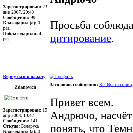
Зарегистрирован:
23
янв 2007, 20:48
Сообщения:
99
Просьба соблюда
Благодарил (а):
0
раз.
Поблагодарили:
4
цитирование
.
раз.
Вернуться к началу
Заголовок сообщения:
Re: Врата снови
Zdanovich
Привет всем.
Зарегистрирован:
15
Андрючо, насчёт 
апр 2008, 10:42
Сообщения:
141
понять, что Темн
Откуда:
Беларусь
Благодарил (а):
0