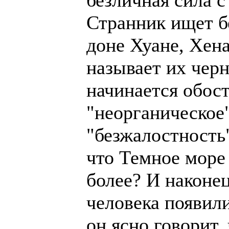
Странник ищет б
доне Хуане, Хена
называет их чер
начинается обос
"неорганическое"
"безжалостность"
что Темное море 
более? И наконец
человека появили
он ясно говорит,