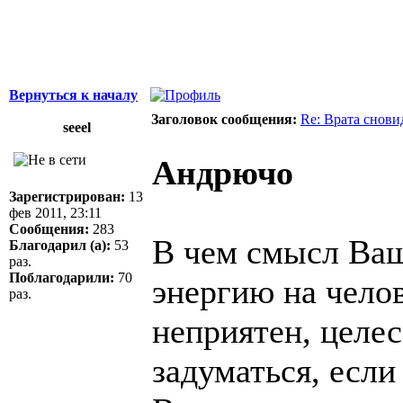
Вернуться к началу
Заголовок сообщения:
Re: Врата снови
seeel
Андрючо
Зарегистрирован:
13
фев 2011, 23:11
Сообщения:
283
В чем смысл Ваш
Благодарил (а):
53
раз.
Поблагодарили:
70
энергию на чело
раз.
неприятен, целе
задуматься, есл