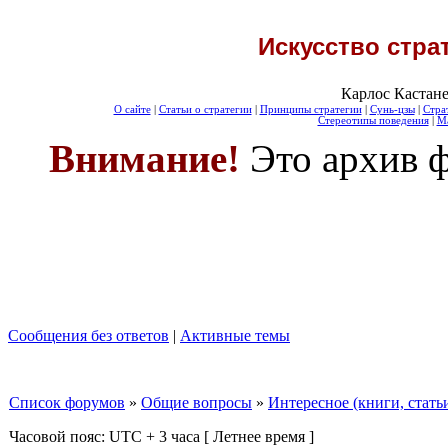
Искусство стра
Карлос Кастане
О сайте
|
Статьи о стратегии
|
Принципы стратегии
|
Сунь-цзы
|
Стра
Стереотипы поведения
|
Ма
Внимание!
Это архив ф
Сообщения без ответов
|
Активные темы
Список форумов
»
Общие вопросы
»
Интересное (книги, стать
Часовой пояс: UTC + 3 часа [ Летнее время ]