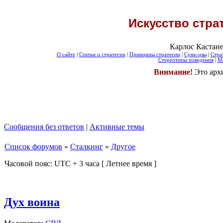
Искусство стра
Карлос Кастане
О сайте
|
Статьи о стратегии
|
Принципы стратегии
|
Сунь-цзы
|
Стра
Стереотипы поведения
|
Ма
Внимание!
Это арх
Сообщения без ответов
|
Активные темы
Список форумов
»
Сталкинг
»
Другое
Часовой пояс: UTC + 3 часа [ Летнее время ]
Дух воина