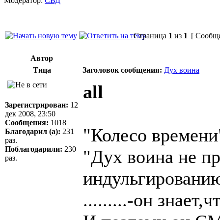
Модератор:
СВД
Страница
1
из
1
[ Сообще
Автор
Тица
Заголовок сообщения:
Дух воина
all
Зарегистрирован:
12
дек 2008, 23:50
Сообщения:
1018
"Колесо времени
Благодарил (а):
231
раз.
Поблагодарили:
230
"Дух воина не пр
раз.
индульгированию.,
.........-он знает