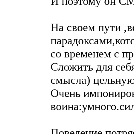
И поэтому он 
На своем пути ,в
парадоксами,кот
со временем с пр
Сложить для себя
смысла) цельную
Очень импониров
воина:умного.си
Поведение потря