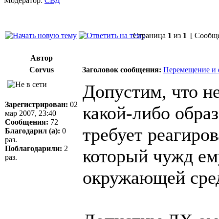
Модератор:
СВД
Страница
1
из
1
[ Сообще
Автор
Corvus
Заголовок сообщения:
Перемещение и 
Допустим, что н
Зарегистрирован:
02
какой-либо образ
мар 2007, 23:40
Сообщения:
72
требует реагиров
Благодарил (а):
0
раз.
Поблагодарили:
2
который чужд ему
раз.
окружающей сред