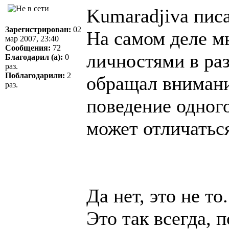
Kumaradjiva писа
Зарегистрирован:
02
На самом деле м
мар 2007, 23:40
Сообщения:
72
личностями в раз
Благодарил (а):
0
раз.
Поблагодарили:
2
обращал внимания
раз.
поведение одного
может отличаться
Да нет, это не т
Это так всегда,