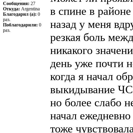
Сообщения:
27
в спине в районе
Откуда:
Argentina
Благодарил (а):
0
раз.
назад у меня вдр
Поблагодарили:
0
раз.
резкая боль межд
никакого значени
день уже почти 
когда я начал об
выкидывание ЧСВ
но более слабо н
начал ежедневно
тоже чувствовала