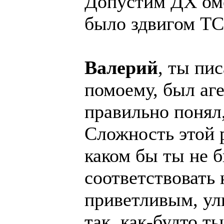
Допустим ДХ ом
было здвигом ТС
Валерий
, ты пи
помоему, был аге
правильно понял,
Сложность этой р
каком бы ты не б
соответствовать
приветливым, ул
так, как-будто т