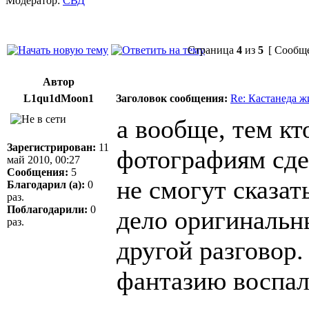
Модератор:
СВД
Страница
4
из
5
[ Сообще
Автор
L1qu1dMoon1
Заголовок сообщения:
Re: Кастанеда ж
а вообще, тем кт
Зарегистрирован:
11
фотографиям сде
май 2010, 00:27
Сообщения:
5
не смогут сказат
Благодарил (а):
0
раз.
Поблагодарили:
0
дело оригинальн
раз.
другой разговор.
фантазию воспал