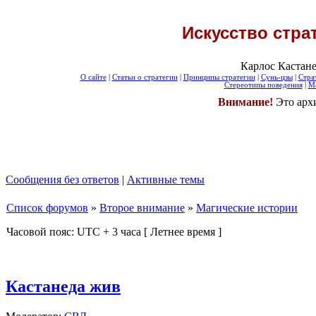
Искусство стра
Карлос Кастане
О сайте
|
Статьи о стратегии
|
Принципы стратегии
|
Сунь-цзы
|
Стра
Стереотипы поведения
|
Ма
Внимание!
Это арх
Сообщения без ответов
|
Активные темы
Список форумов
»
Второе внимание
»
Магические истории
Часовой пояс: UTC + 3 часа [ Летнее время ]
Кастанеда жив