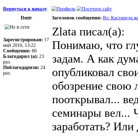
Вернуться к началу
Dmtr
Заголовок сообщения:
Re: Кастанеда ж
Zlata писал(а):
Зарегистрирован:
17
Понимаю, что гл
май 2010, 13:22
Сообщения:
80
задам. А как ду
Благодарил (а):
23
раз.
Поблагодарили:
24
опубликовал сво
раз.
обозрение свою 
пооткрывал... ве
семинары вел...
заработать? Или