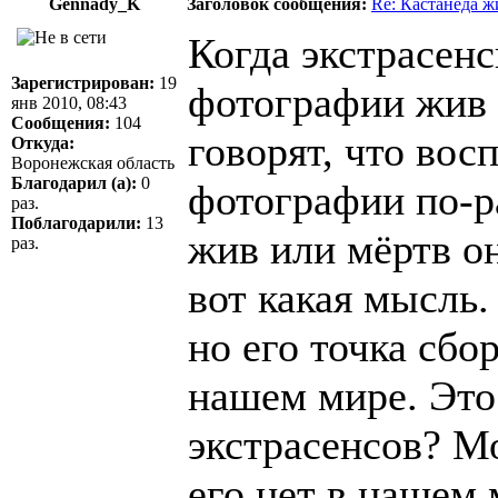
Gennady_K
Заголовок сообщения:
Re: Кастанеда ж
Когда экстрасенс
Зарегистрирован:
19
фотографии жив ч
янв 2010, 08:43
Сообщения:
104
говорят, что вос
Откуда:
Воронежская область
Благодарил (а):
0
фотографии по-ра
раз.
Поблагодарили:
13
жив или мёртв о
раз.
вот какая мысль
но его точка сбор
нашем мире. Это
экстрасенсов? Мо
его нет в нашем