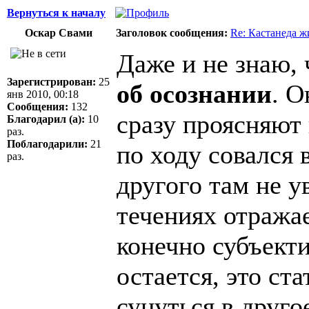
Вернуться к началу
Оскар Свами
Заголовок сообщения:
Re: Кастанеда ж
Даже и не знаю, 
Зарегистрирован:
25
об осознании
. О
янв 2010, 00:18
Сообщения:
132
сразу проясняют 
Благодарил (а):
10
раз.
Поблагодарили:
21
по ходу совался 
раз.
другого там не у
течениях отража
конечно субъекти
остается, это ст
сунуться в друго