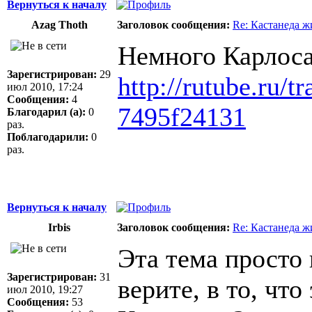
Вернуться к началу
Azag Thoth
Заголовок сообщения:
Re: Кастанеда ж
Немного Карлоса
Зарегистрирован:
29
http://rutube.ru/t
июл 2010, 17:24
Сообщения:
4
7495f24131
Благодарил (а):
0
раз.
Поблагодарили:
0
раз.
Вернуться к началу
Irbis
Заголовок сообщения:
Re: Кастанеда ж
Эта тема просто 
Зарегистрирован:
31
верите, в то, чт
июл 2010, 19:27
Сообщения:
53