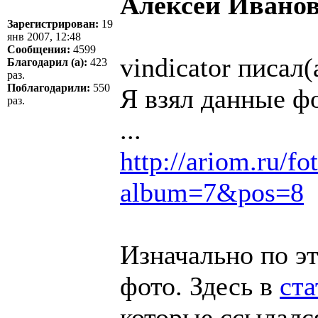
Алексей Ивано
Зарегистрирован:
19
янв 2007, 12:48
Сообщения:
4599
vindicator писал(
Благодарил (а):
423
раз.
Поблагодарили:
550
Я взял данные ф
раз.
...
http://ariom.ru/f
album=7&pos=8
Изначально по э
фото. Здесь в
ста
которые ссылался