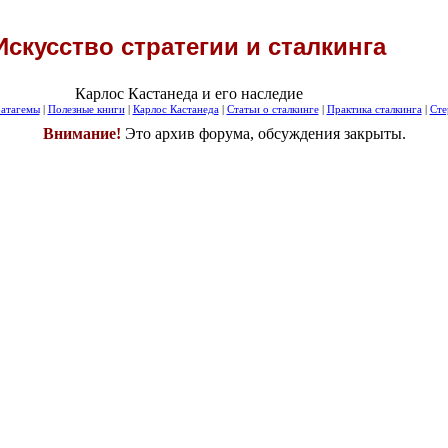
Искусство стратегии и сталкинга
Карлос Кастанеда и его наследие
атагемы
|
Полезные книги
|
Карлос Кастанеда
|
Статьи о сталкинге
|
Практика сталкинга
|
Сте
Внимание!
Это архив форума, обсуждения закрыты.