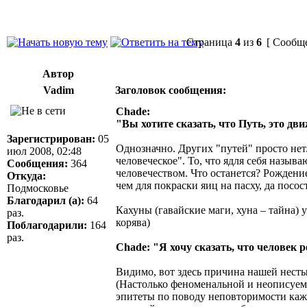
Страница
4
из
6
[ Сообще
Автор
Vadim
Заголовок сообщения:
Chade:
"Вы хотите сказать, что Путь, это д
Зарегистрирован:
05
Однозначно. Других "путей" просто нет
июл 2008, 02:48
человеческое". То, что ядля себя наз
Сообщения:
364
человечеством. Что останется? Рожден
Откуда:
чем для покраски яиц на пасху, да посос
Подмосковье
Благодарил (а):
64
Кахуны (гавайские маги, хуна – тайна)
раз.
корява)
Поблагодарили:
164
раз.
Chade: "Я хочу сказать, что человек 
Видимо, вот здесь причина нашей нест
(Настолько феноменальной и неописуем
эпитеты по поводу неповторимости ка