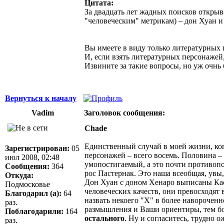
Цитата:
За двадцать лет жадных поисков открыв
"человеческим" метрикам) – дон Хуан и
Вы имеете в виду только литературных 
И, если взять литературных персонажей,
Извините за такие вопросы, но уж очнь
Вернуться к началу
Vadim
Заголовок сообщения:
Chade
Единственный случай в моей жизни, ког
Зарегистрирован:
05
персонажей – всего восемь. Половина – 
июл 2008, 02:48
умопостигаемый, а это почти противопо
Сообщения:
364
рос Пастернак. Это наша всеобщая, увы,
Откуда:
Дон Хуан с доном Хенаро выписаны Каст
Подмосковье
человеческих качеств, они превосходят
Благодарил (а):
64
назвать некоего "Х" в более наворочен
раз.
размышления и Ваши ориентиры, тем бол
Поблагодарили:
164
остального
. Ну и согласитесь, трудно 
раз.