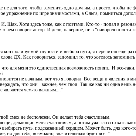
 не для того, чтобы заменить одно другим, а просто, чтобы не ф
ое упражнение по игре значимостями, а Ольга, помниться дополн
И. Шах. Хотя здесь тоже, как с поэтами. Кто-то - попал в резонан
м о чем говорит автор. И дело, наверное, не в "навороченности
ся контролируемой глупости и выбора пути, я перечитал еще раз
 слова ДХ. Как говориться, запомнил то, что хотелось запомнит
му что для меня это единственная возможность понять. И все-таки,
ь?
тановится не важным, вот что я говорил. Все вещи и явления в м
тверждать, что они - важнее, чем твои. Так же как ни одна вещь 
е являются чем-то важным...."
твой смех не бесполезен. Он делает тебя счастливым.
а вещи, делающие меня счастливым, а потом уже глаза схватывают
 выбирать путь, подсказанный сердцем. Может быть, для кого-то э
е, но для тебя, возможно, значительным будет все. "