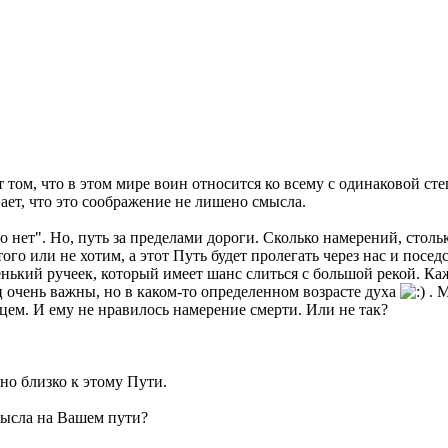
 том, что в этом мире воин относится ко всему с одинаковой ст
ает, что это соображение не лишено смысла.
о нет". Но, путь за пределами дороги. Сколько намерений, стол
ого или не хотим, а этот Путь будет пролегать через нас и посед
нький ручеек, который имеет шанс слиться с большой рекой. Каж
ц очень важны, но в каком-то определенном возрасте духа
. М
цем. И ему не нравилось намерение смерти. Или не так?
о близко к этому Пути.
мысла на Вашем пути?