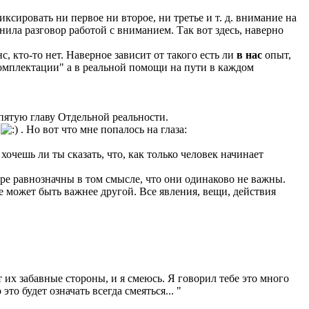
иксировать ни первое ни второе, ни третье и т. д. внимание на
ила разговор работой с вниманием. Так вот здесь, наверно
с, кто-то нет. Наверное зависит от такого есть ли
в нас
опыт,
 комплектации" а в реальной помощи на пути в каждом
 пятую главу Отдельной реальности.
ь
. Но вот что мне попалось на глаза:
 хочешь ли ты сказать, что, как только человек начинает
ире равнозначны в том смысле, что они одинаково не важны.
не может быть важнее другой. Все явления, вещи, действия
 их забавные стороны, и я смеюсь. Я говорил тебе это много
то будет означать всегда смеяться... "