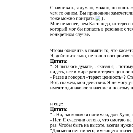
Сравнивать, я думаю, можно, но опять же
чем то одном. Вы приводили замечателн
тоже можно поиграть
.
Мне не менее, чем Кастанеда, интересен 
который мог бы попасть в резонанс с те
конкретном случае.
Чтобы обновить в памяти то, что касает
Я, действительно, не точно воспроизвел
Цитата:
"- Я пытаюсь думать, - сказал я, - пото
видеть, все в мире разом теряет ценност
- Разве я говорил «теряет ценность»? С
Вот, скажем, мои действия. Я не могу у
имеют одинаковое значение и поэтому н
и еще:
Цитата:
" - Но, насколько я понимаю, дон Хуан, 
- Нет. Я счастлив оттого, что смотрю н
раз. Чтобы быть на высоте, всегда нужно
"Для меня нет ничего, имеющего значени