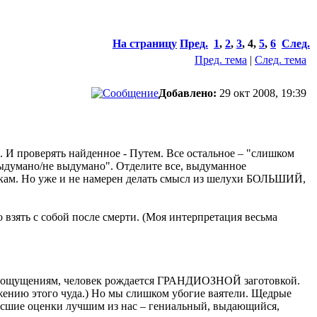
На страницу
Пред.
1
,
2
,
3
,
4
,
5
,
6
След.
Пред. тема
|
След. тема
Добавлено:
29 окт 2008, 19:39
 И проверять найденное - Путем. Все остальное – "слишком
ыдумано/не выдумано". Отделите все, выдуманное
никам. Но уже и не намерен делать смысл из шелухи БОЛЬШИЙ,
взять с собой после смерти. (Моя интерпретация весьма
им ощущениям, человек рождается ГРАНДИОЗНОЙ заготовкой.
жению этого чуда.) Но мы слишком убогие ваятели. Щедрые
сшие оценки лучшим из нас – гениальный, выдающийся,