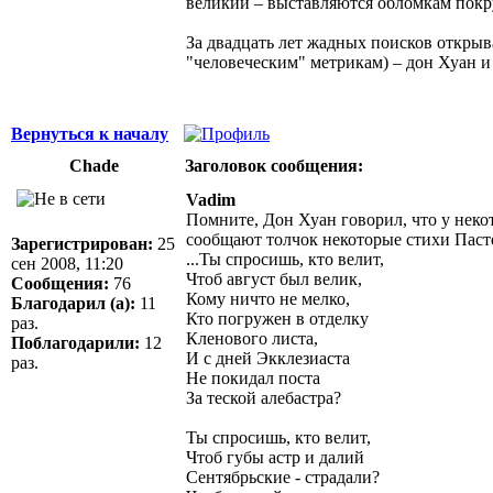
великий – выставляются обломкам покр
За двадцать лет жадных поисков открыв
"человеческим" метрикам) – дон Хуан и
Вернуться к началу
Chade
Заголовок сообщения:
Vadim
Помните, Дон Хуан говорил, что у некот
сообщают толчок некоторые стихи Пасте
Зарегистрирован:
25
...Ты спросишь, кто велит,
сен 2008, 11:20
Чтоб август был велик,
Сообщения:
76
Кому ничто не мелко,
Благодарил (а):
11
Кто погружен в отделку
раз.
Кленового листа,
Поблагодарили:
12
И с дней Экклезиаста
раз.
Не покидал поста
За теской алебастра?
Ты спросишь, кто велит,
Чтоб губы астр и далий
Сентябрьские - страдали?