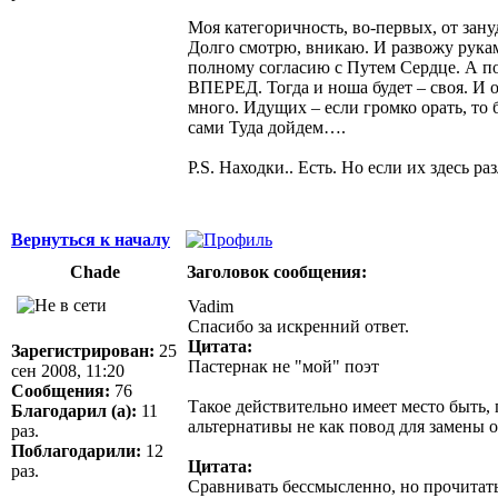
Моя категоричность, во-первых, от зан
Долго смотрю, вникаю. И развожу рукам
полному согласию с Путем Сердце. А п
ВПЕРЕД. Тогда и ноша будет – своя. И о
много. Идущих – если громко орать, то 
сами Туда дойдем….
P.S. Находки.. Есть. Но если их здесь р
Вернуться к началу
Chade
Заголовок сообщения:
Vadim
Спасибо за искренний ответ.
Цитата:
Зарегистрирован:
25
Пастернак не "мой" поэт
сен 2008, 11:20
Сообщения:
76
Такое действительно имеет место быть
Благодарил (а):
11
альтернативы не как повод для замены 
раз.
Поблагодарили:
12
Цитата:
раз.
Сравнивать бессмысленно, но прочита