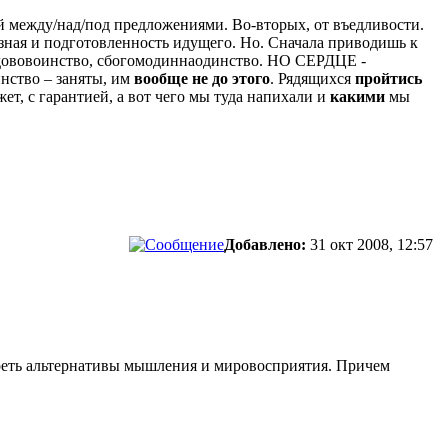
ий между/над/под предложениями. Во-вторых, от въедливости.
азная и подготовленность идущего. Но. Сначала приводишь к
едововоинство, сбогомодиннаодинство. НО СЕРДЦЕ -
инство – заняты, им
вообще не до этого
. Рядящихся
пройтись
ет, с гарантией, а вот чего мы туда напихали и
какими
мы
Добавлено:
31 окт 2008, 12:57
треть альтернативы мышления и мировосприятия. Причем