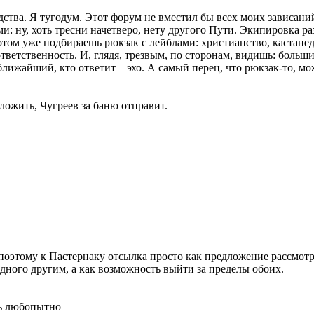
удства. Я тугодум. Этот форум не вместил бы всех моих зависан
и: ну, хоть тресни начетверо, нету другого Пути. Экипировка р
отом уже подбираешь рюкзак с лейблами: христианство, кастан
тветственность. И, глядя, трезвым, по сторонам, видишь: больш
ближайший, кто ответит – эхо. А самый перец, что рюкзак-то, мож
азложить, Чугреев за баню отправит.
, поэтому к Пастернаку отсылка просто как предложение рассмо
одного другим, а как возможность выйти за пределы обоих.
ть любопытно