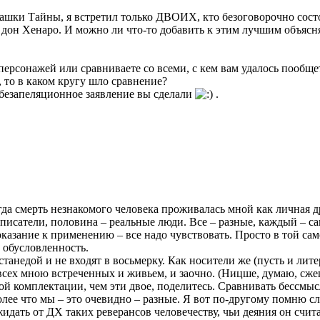
ашки Тайны, я встретил только ДВОИХ, кто безоговорочно состо
 дон Хенаро. И можно ли что-то добавить к этим лучшим объясн
персонажей или сравниваете со всеми, с кем вам удалось пообще
 то в каком кругу шло сравнение?
 безапеляционное заявление вы сделали
.
да смерть незнакомого человека проживалась мной как личная 
писатели, половина – реальные люди. Все – разные, каждый – са
казание к применению – все надо чувствовать. Просто в той са
 обусловленность.
анедой и не входят в восьмерку. Как носители же (пусть и лит
 всех мною встреченных и живьем, и заочно. (Ницше, думаю, сже
ной комплектации, чем эти двое, поделитесь. Сравнивать бессм
ее что мы – это очевидно – разные. Я вот по-другому помню сл
ожидать от ДХ таких реверансов человечеству, чьи деяния он счит