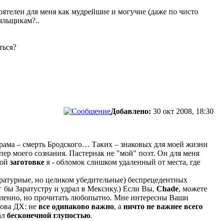
ятелен для меня как мудрейшие и могучие (даже по чисто
яльщикам?..
ться?
Добавлено:
30 окт 2008, 18:30
драма – смерть Бродского… Таких – знаковых для моей жизни
пер моего сознания. Пастернак не "мой" поэт. Он для меня
мой
заготовке
я - обломок слишком удаленный от места, где
ературные, но целиком убедительные) беспрецедентных
г бы Заратустру и удрал в Мексику.) Если Вы,
Chade
, можете
ысленно, но прочитать любопытно. Мне интересны Ваши
ова ДХ: не
все одинаково важно
, а
ничто не важнее всего
ал
бесконечной глупостью
.