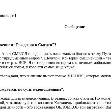
ний: 79 ]
Сообщение
вижение от Рождения к Смерти"?
. А вот СМЫСЛ и надо искать максимально близко к этому Пути.
ываю "придуманным миром". Шелухой. Критерий смешнейший – "в
ие и смерть. ВСЕ. Я не сторонник возврата к каменным мобиль
тязаться потом, у кого эти самые яйца круче.
 утверждали, что значение имеют только ЗНАНИЯ, которые можно 
рождается, по сути, недоношенным".
ыковки для взаимопонимания. В разных точках отсчета. По мо
ой, что, пожалуй, только книги Кастанеды приближают к пости
ждой личности – это восхваление ОБЛОМКОВ той заготовки. Вы