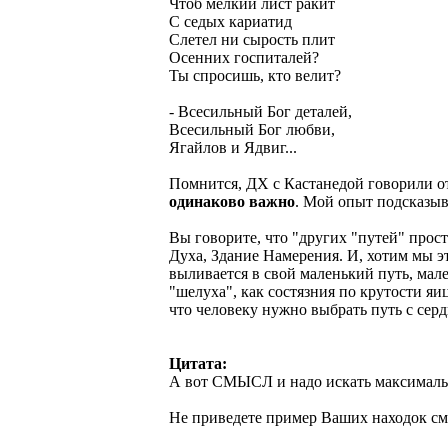
Чтоб мелкий лист ракит
С седых кариатид
Слетел ни сырость плит
Осенних госпиталей?
Ты спросишь, кто велит?
- Всесильный Бог деталей,
Всесильный Бог любви,
Ягайлов и Ядвиг...
Помнится, ДХ с Кастанедой говорили от
одинаково важно
. Мой опыт подсказыв
Вы говорите, что "других "путей" прост
Духа, Здание Намерения. И, хотим мы эт
выливается в свой маленький путь, мале
"шелуха", как состязния по крутости яи
что человеку нужно выбрать путь с серд
Цитата:
А вот СМЫСЛ и надо искать максимальн
Не приведете пример Ваших находок с