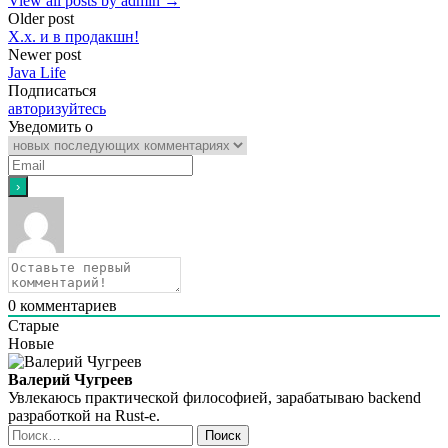
View all posts by admin →
Post
Older post
X.x. и в продакшн!
navigation
Newer post
Java Life
Подписаться
авторизуйтесь
Уведомить о
0
комментариев
Старые
Новые
Валерий Чугреев
Увлекаюсь практической философией, зарабатываю backend
разработкой на Rust‑е.
Найти: