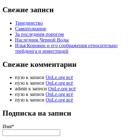
Свежие записи
Триединство
Самопознание
За последним порогом
Наследник Черной Воды
Илья Коровин и его соображения относительно
трейдинга и инвестиций
Свежие комментарии
пузо
к записи
OnLe.org всё
пузо
к записи
OnLe.org всё
admin
к записи
OnLe.org всё
пузо
к записи
OnLe.org всё
пузо
к записи
OnLe.org всё
Подписка на записи
Имя*