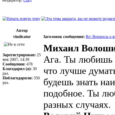
Модератор:
СВД
Автор
vindicator
Заголовок сообщения:
Re: Вопросы о 
Михаил Волош
Зарегистрирован:
25
Ага. Ты любишь т
янв 2007, 14:39
Сообщения:
478
что лучше думать
Благодарил (а):
30
раз.
Поблагодарили:
350
будешь знать на
раз.
подобное. Ты лю
разных случаях.