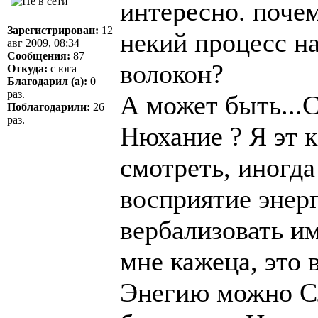
интересно. почем
Зарегистрирован:
12
некий процесс н
авг 2009, 08:34
Сообщения:
87
волокон?
Откуда:
с юга
Благодарил (а):
0
раз.
А может быть...
Поблагодарили:
26
раз.
Нюхание ? Я эт к
смотреть, иногда
восприятие энер
вербализовать им
мне кажеца, это 
Энегию можно С