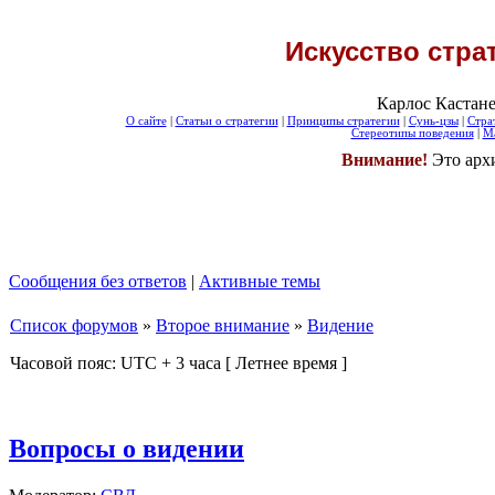
Искусство стра
Карлос Кастане
О сайте
|
Статьи о стратегии
|
Принципы стратегии
|
Сунь-цзы
|
Стра
Стереотипы поведения
|
Ма
Внимание!
Это арх
Сообщения без ответов
|
Активные темы
Список форумов
»
Второе внимание
»
Видение
Часовой пояс: UTC + 3 часа [ Летнее время ]
Вопросы о видении