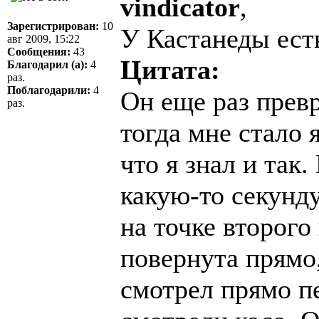
vindicator
,
Зарегистрирован:
10
У Кастанеды есть
авг 2009, 15:22
Сообщения:
43
Цитата:
Благодарил (а):
4
раз.
Поблагодарили:
4
Он еще раз превр
раз.
тогда мне стало я
что я знал и так
какую-то секунд
на точке второго
повернута прямо,
смотрел прямо пе