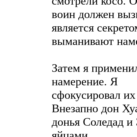
смотрели косо. О
воин должен вызв
является секрето
выманивают нам
Затем я примени
намерение. Я
сфокусировал их 
Внезапно дон Хуа
донья Соледад и
яйцами