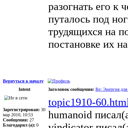
разогнать его к 
путалось под но
трудящихся на п
постановке их н
Вернуться к началу
Intent
Заголовок сообщения:
Re: Энергия для
topic1910-60.htm
Зарегистрирован:
30
humanoid писал(а
мар 2010, 10:53
Сообщения:
27
vindicator писал(
Благодарил (а):
0