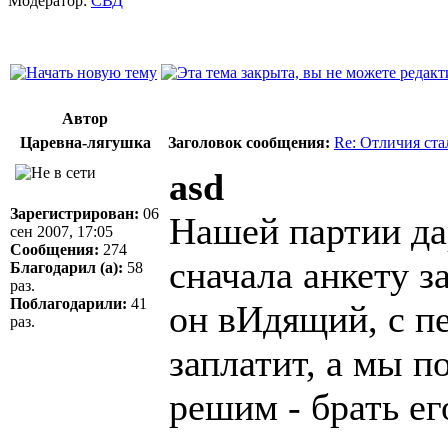
Модератор:
СВД
Автор
Царевна-лягушка
Заголовок сообщения:
Re: Отличия ст
asd
Зарегистрирован:
06
Нашей партии д
сен 2007, 17:05
Сообщения:
274
сначала анкету з
Благодарил (а):
58
раз.
Поблагодарили:
41
он вИдящий, с п
раз.
заплатит, а мы 
решим - брать ег