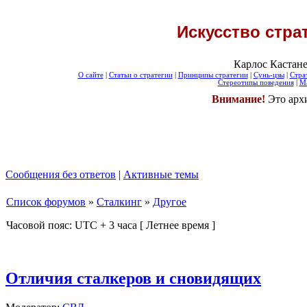
Искусство стра
Карлос Кастане
О сайте
|
Статьи о стратегии
|
Принципы стратегии
|
Сунь-цзы
|
Стра
Стереотипы поведения
|
Ма
Внимание!
Это арх
Сообщения без ответов
|
Активные темы
Список форумов
»
Сталкинг
»
Другое
Часовой пояс: UTC + 3 часа [ Летнее время ]
Отличия сталкеров и сновидящих