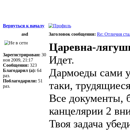
Вернуться к началу
asd
Заголовок сообщения:
Re: Отличия ст
Царевна-лягуш
Зарегистрирован:
30
Идет.
ноя 2009, 21:17
Сообщения:
323
Дармоеды сами уп
Благодарил (а):
64
раз.
Поблагодарили:
51
таки, трудящиес
раз.
Все документы, 
канцелярии 2 вн
Твоя задача убед