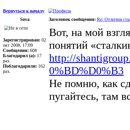
Вернуться к началу
Sova
Заголовок сообщения:
Re: Отличия ст
Вот, на мой взгл
Зарегистрирован:
02
понятий «сталкин
окт 2008, 17:09
Сообщения:
608
http://shantigroup
Благодарил (а):
17
раз.
Поблагодарили:
162
0%BD%D0%B3
раз.
Не помню, как сд
пугайтесь, там вс