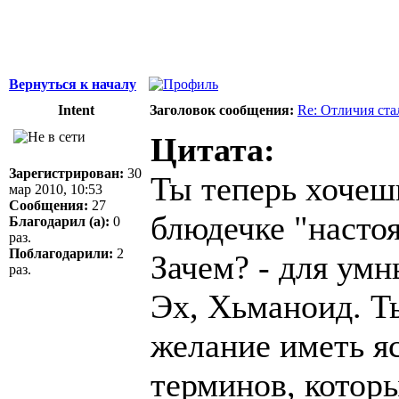
Вернуться к началу
Intent
Заголовок сообщения:
Re: Отличия ст
Цитата:
Зарегистрирован:
30
Ты теперь хочеш
мар 2010, 10:53
Сообщения:
27
блюдечке "настоя
Благодарил (а):
0
раз.
Поблагодарили:
2
Зачем? - для умн
раз.
Эх, Хьманоид. Ты
желание иметь я
терминов, которы